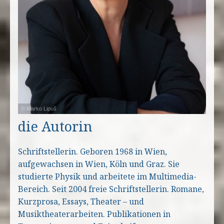
© Marko Lipuš
die Autorin
Schriftstellerin. Geboren 1968 in Wien,
aufgewachsen in Wien, Köln und Graz. Sie
studierte Physik und arbeitete im Multimedia-
Bereich. Seit 2004 freie Schriftstellerin. Romane,
Kurzprosa, Essays, Theater – und
Musiktheaterarbeiten. Publikationen in