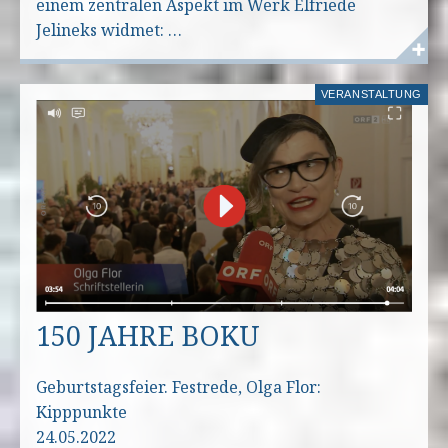
einem zentralen Aspekt im Werk Elfriede
Jelineks widmet: …
VERANSTALTUNG
150 JAHRE BOKU
Geburtstagsfeier. Festrede, Olga Flor:
Kipppunkte
24.05.2022